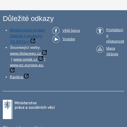
Důležité odkazy
Elektronické podání
Prohlášení
Větší šance
žádosti o podporu
o
Youtube
(IS KP21+)
přístupnosti
Související weby:
Mapa
www.dotaceeu.cz
Stránek
|
www.opjak.cz
|
www.ec.europa.eu
Kariéra