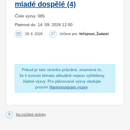
mladé dospělé (4)
Číslo výzvy: 085
Platnost do: 14. 09. 2026 12:00
29. 6. 2026
Určeno pro:
Veřejnost, Žadatel
Pokud je tato stránka prázdná, znamená to,
že k tomuto tématu aktuálně nejsou vyhlášeny
žádné výzvy. Pro plánované výzvy sledujte
prosím
Harmonogram výzev
.
Na začátek stránky