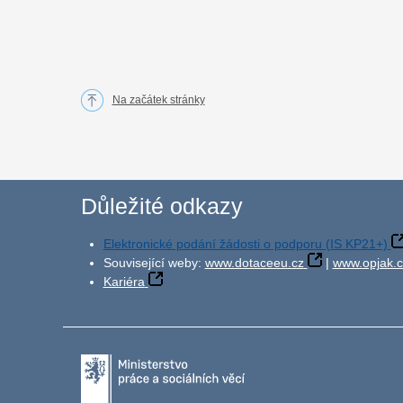
Na začátek stránky
Důležité odkazy
Elektronické podání žádosti o podporu (IS KP21+)
Související weby:
www.dotaceeu.cz
|
www.opjak.c
Kariéra