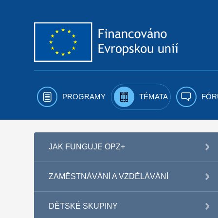
Přejít k obsahu
PROGRAMY
TÉMATA
FÓR
JAK FUNGUJE OPZ+
ZAMĚSTNÁVÁNÍ A VZDĚLÁVÁNÍ
DĚTSKÉ SKUPINY