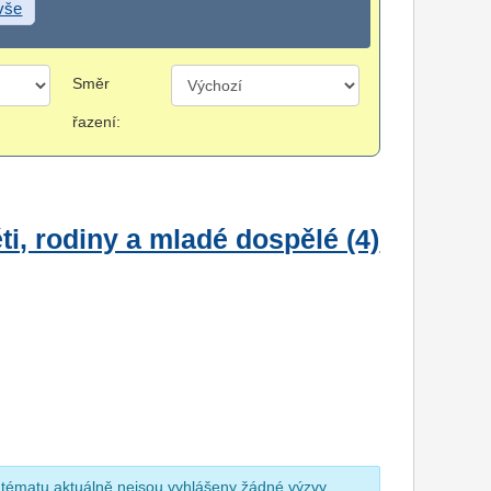
 vše
Směr
řazení:
i, rodiny a mladé dospělé (4)
 tématu aktuálně nejsou vyhlášeny žádné výzvy.