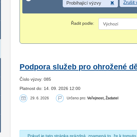
Zrušit
Probíhající výzvy
Řadit podle:
Podpora služeb pro ohrožené dět
Číslo výzvy: 085
Platnost do: 14. 09. 2026 12:00
29. 6. 2026
Určeno pro:
Veřejnost, Žadatel
Pokud je tato stránka prázdná, znamená to, že k tomuto