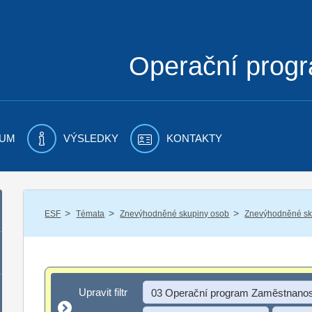
Operační prog
UM
VÝSLEDKY
KONTAKTY
/
/
/
ESF
Témata
Znevýhodněné skupiny osob
Znevýhodněné sku
Upravit filtr
Upravit filtr
03 Operační program Zaměstnanos