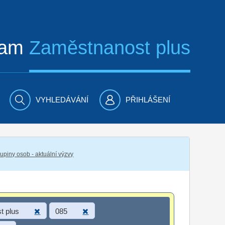
ram
Zaměstnanost plus
VYHLEDÁVÁNÍ
PŘIHLÁŠENÍ
piny osob - aktuální výzvy
t plus
085