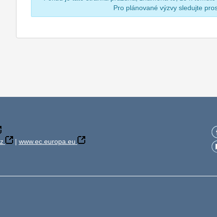
Pro plánované výzvy sledujte pr
z
|
www.ec.europa.eu