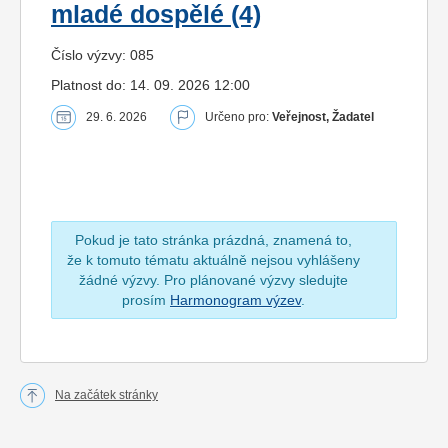
mladé dospělé (4)
Číslo výzvy: 085
Platnost do: 14. 09. 2026 12:00
29. 6. 2026
Určeno pro:
Veřejnost, Žadatel
Pokud je tato stránka prázdná, znamená to,
že k tomuto tématu aktuálně nejsou vyhlášeny
žádné výzvy. Pro plánované výzvy sledujte
prosím
Harmonogram výzev
.
Na začátek stránky