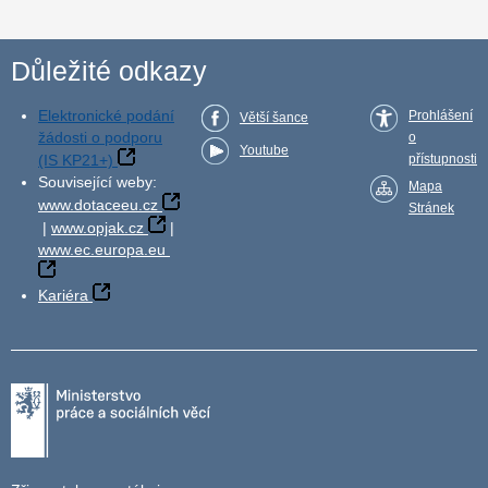
Důležité odkazy
Elektronické podání
Prohlášení
Větší šance
žádosti o podporu
o
Youtube
(IS KP21+)
přístupnosti
Související weby:
Mapa
www.dotaceeu.cz
Stránek
|
www.opjak.cz
|
www.ec.europa.eu
Kariéra