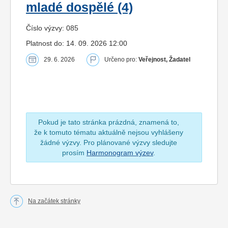
mladé dospělé (4)
Číslo výzvy: 085
Platnost do: 14. 09. 2026 12:00
29. 6. 2026
Určeno pro:
Veřejnost, Žadatel
Pokud je tato stránka prázdná, znamená to,
že k tomuto tématu aktuálně nejsou vyhlášeny
žádné výzvy. Pro plánované výzvy sledujte
prosím
Harmonogram výzev
.
Na začátek stránky