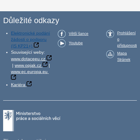
Důležité odkazy
Elektronické podání
Prohlášení
Větší šance
žádosti o podporu
o
Youtube
(IS KP21+)
přístupnosti
Související weby:
Mapa
www.dotaceeu.cz
Stránek
|
www.opjak.cz
|
www.ec.europa.eu
Kariéra