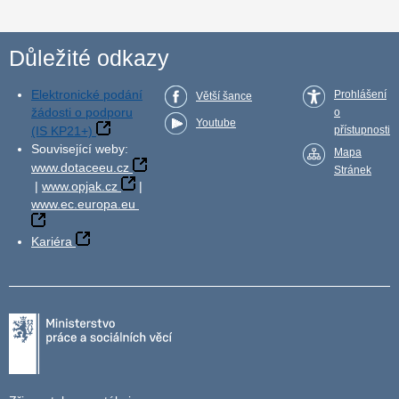
Důležité odkazy
Elektronické podání
Prohlášení
Větší šance
žádosti o podporu
o
Youtube
(IS KP21+)
přístupnosti
Související weby:
Mapa
www.dotaceeu.cz
Stránek
|
www.opjak.cz
|
www.ec.europa.eu
Kariéra