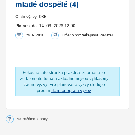
mladé dospělé (4)
Číslo výzvy: 085
Platnost do: 14. 09. 2026 12:00
29. 6. 2026
Určeno pro:
Veřejnost, Žadatel
Pokud je tato stránka prázdná, znamená to,
že k tomuto tématu aktuálně nejsou vyhlášeny
žádné výzvy. Pro plánované výzvy sledujte
prosím
Harmonogram výzev
.
Na začátek stránky