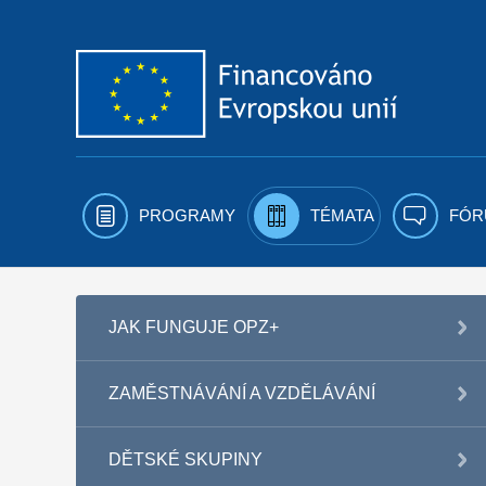
Přejít k obsahu
PROGRAMY
TÉMATA
FÓR
JAK FUNGUJE OPZ+
ZAMĚSTNÁVÁNÍ A VZDĚLÁVÁNÍ
DĚTSKÉ SKUPINY