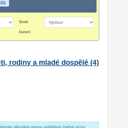
 vše
Směr
řazení:
i, rodiny a mladé dospělé (4)
 tématu aktuálně nejsou vyhlášeny žádné výzvy.