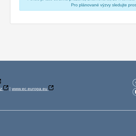
Pro plánované výzvy sledujte pr
z
|
www.ec.europa.eu