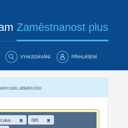
ram
Zaměstnanost plus
VYHLEDÁVÁNÍ
PŘIHLÁŠENÍ
piny osob - aktuální výzvy
t plus
085