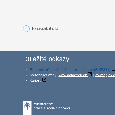
Na začátek stránky
Důležité odkazy
Elektronické podání žádosti o podporu (IS KP21+)
Související weby:
www.dotaceeu.cz
|
www.opjak.c
Kariéra