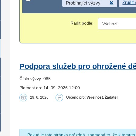
Zrušit
Probíhající výzvy
Řadit podle:
Podpora služeb pro ohrožené dět
Číslo výzvy: 085
Platnost do: 14. 09. 2026 12:00
29. 6. 2026
Určeno pro:
Veřejnost, Žadatel
Pokud je tato stránka prázdná, znamená to, že k tomuto