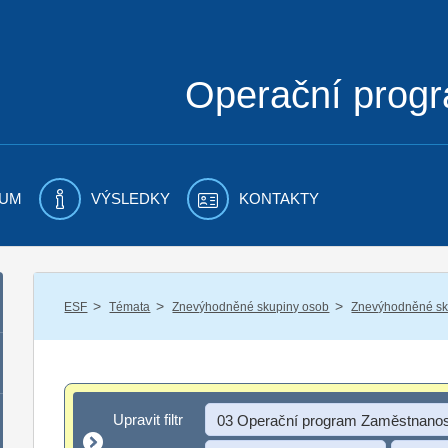
Operační prog
UM
VÝSLEDKY
KONTAKTY
/
/
/
ESF
Témata
Znevýhodněné skupiny osob
Znevýhodněné sku
Upravit filtr
Upravit filtr
03 Operační program Zaměstnanos