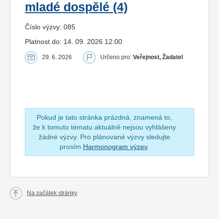
mladé dospělé (4)
Číslo výzvy: 085
Platnost do: 14. 09. 2026 12:00
29. 6. 2026
Určeno pro:
Veřejnost, Žadatel
Pokud je tato stránka prázdná, znamená to,
že k tomuto tématu aktuálně nejsou vyhlášeny
žádné výzvy. Pro plánované výzvy sledujte
prosím
Harmonogram výzev
.
Na začátek stránky