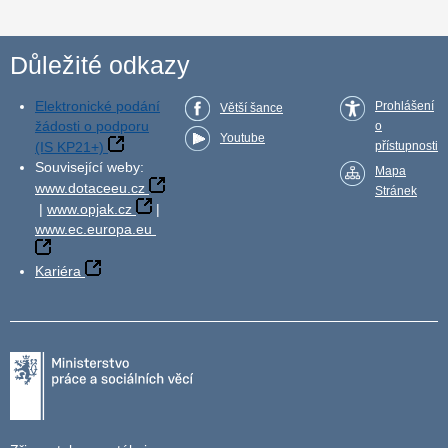
Důležité odkazy
Elektronické podání
Prohlášení
Větší šance
žádosti o podporu
o
Youtube
(IS KP21+)
přístupnosti
Související weby:
Mapa
www.dotaceeu.cz
Stránek
|
www.opjak.cz
|
www.ec.europa.eu
Kariéra