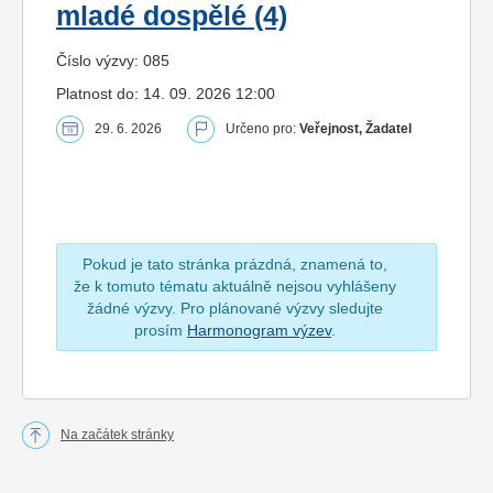
mladé dospělé (4)
Číslo výzvy: 085
Platnost do: 14. 09. 2026 12:00
29. 6. 2026
Určeno pro:
Veřejnost, Žadatel
Pokud je tato stránka prázdná, znamená to,
že k tomuto tématu aktuálně nejsou vyhlášeny
žádné výzvy. Pro plánované výzvy sledujte
prosím
Harmonogram výzev
.
Na začátek stránky