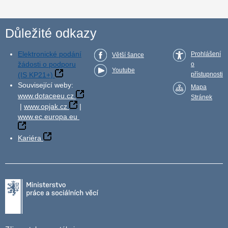
Důležité odkazy
Elektronické podání
Prohlášení
Větší šance
žádosti o podporu
o
Youtube
(IS KP21+)
přístupnosti
Související weby:
Mapa
www.dotaceeu.cz
Stránek
|
www.opjak.cz
|
www.ec.europa.eu
Kariéra