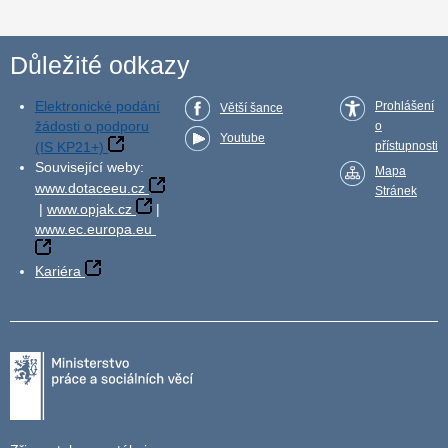
Důležité odkazy
Elektronické podání
Prohlášení
Větší šance
žádosti o podporu
o
Youtube
(IS KP21+)
přístupnosti
Související weby:
Mapa
www.dotaceeu.cz
Stránek
|
www.opjak.cz
|
www.ec.europa.eu
Kariéra