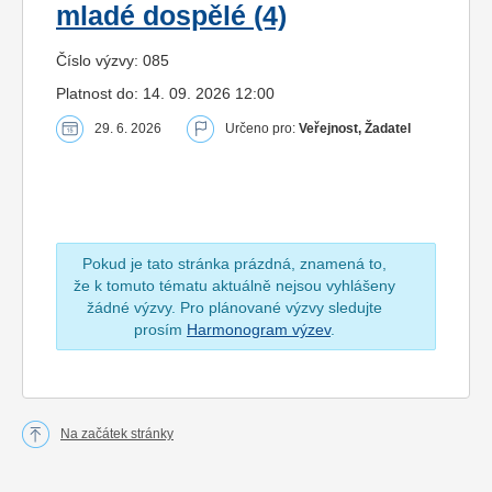
mladé dospělé (4)
Číslo výzvy: 085
Platnost do: 14. 09. 2026 12:00
29. 6. 2026
Určeno pro:
Veřejnost, Žadatel
Pokud je tato stránka prázdná, znamená to,
že k tomuto tématu aktuálně nejsou vyhlášeny
žádné výzvy. Pro plánované výzvy sledujte
prosím
Harmonogram výzev
.
Na začátek stránky