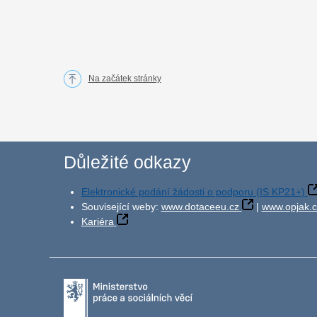
Na začátek stránky
Důležité odkazy
Elektronické podání žádosti o podporu (IS KP21+)
Související weby:
www.dotaceeu.cz
|
www.opjak.c
Kariéra