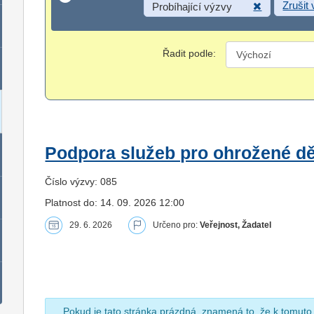
Zrušit
Probíhající výzvy
Řadit podle:
Podpora služeb pro ohrožené dět
Číslo výzvy: 085
Platnost do: 14. 09. 2026 12:00
29. 6. 2026
Určeno pro:
Veřejnost, Žadatel
Pokud je tato stránka prázdná, znamená to, že k tomuto