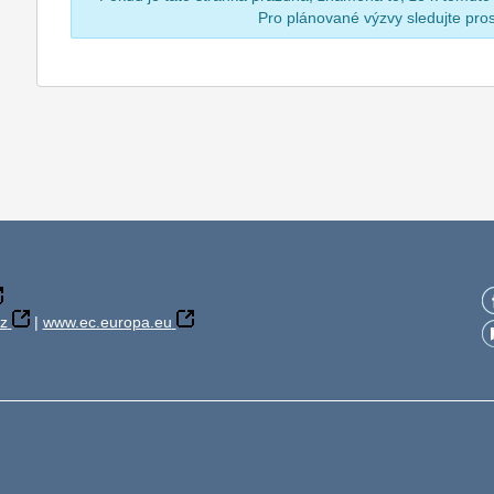
Pro plánované výzvy sledujte pr
z
|
www.ec.europa.eu