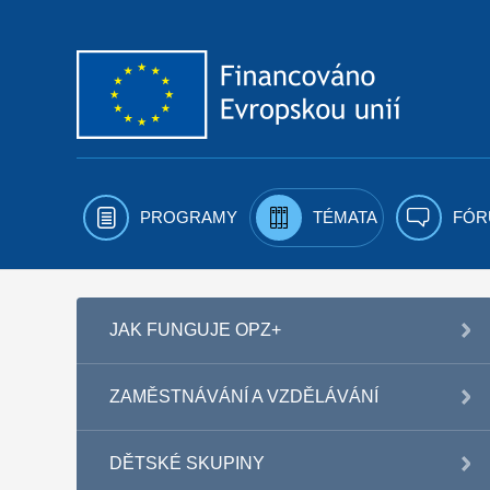
Přejít k obsahu
PROGRAMY
TÉMATA
FÓR
JAK FUNGUJE OPZ+
ZAMĚSTNÁVÁNÍ A VZDĚLÁVÁNÍ
DĚTSKÉ SKUPINY