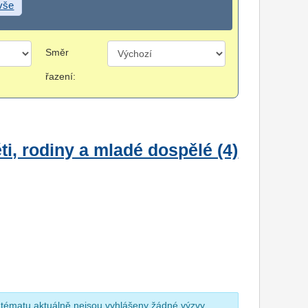
 vše
Směr
řazení:
i, rodiny a mladé dospělé (4)
 tématu aktuálně nejsou vyhlášeny žádné výzvy.