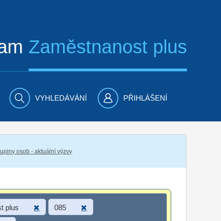
ram
Zaměstnanost plus
VYHLEDÁVÁNÍ
PŘIHLÁŠENÍ
piny osob - aktuální výzvy
t plus
085