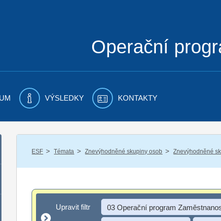
Operační prog
UM
VÝSLEDKY
KONTAKTY
/
/
/
ESF
Témata
Znevýhodněné skupiny osob
Znevýhodněné sku
Upravit filtr
Upravit filtr
03 Operační program Zaměstnanos