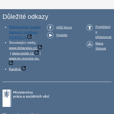
Důležité odkazy
Elektronické podání
Prohlášení
Větší šance
žádosti o podporu
o
Youtube
(IS KP21+)
přístupnosti
Související weby:
Mapa
www.dotaceeu.cz
Stránek
|
www.opjak.cz
|
www.ec.europa.eu
Kariéra