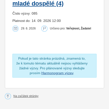
mladé dospělé (4)
Číslo výzvy: 085
Platnost do: 14. 09. 2026 12:00
29. 6. 2026
Určeno pro:
Veřejnost, Žadatel
Pokud je tato stránka prázdná, znamená to,
že k tomuto tématu aktuálně nejsou vyhlášeny
žádné výzvy. Pro plánované výzvy sledujte
prosím
Harmonogram výzev
.
Na začátek stránky