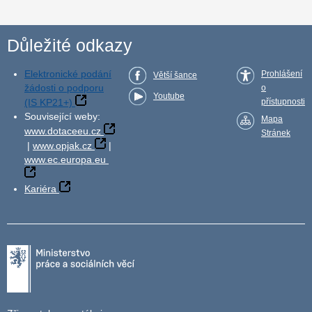
Důležité odkazy
Elektronické podání
Prohlášení
Větší šance
žádosti o podporu
o
Youtube
(IS KP21+)
přístupnosti
Související weby:
Mapa
www.dotaceeu.cz
Stránek
|
www.opjak.cz
|
www.ec.europa.eu
Kariéra