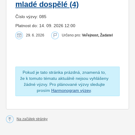
mladé dospělé (4)
Číslo výzvy: 085
Platnost do: 14. 09. 2026 12:00
29. 6. 2026
Určeno pro:
Veřejnost, Žadatel
Pokud je tato stránka prázdná, znamená to,
že k tomuto tématu aktuálně nejsou vyhlášeny
žádné výzvy. Pro plánované výzvy sledujte
prosím
Harmonogram výzev
.
Na začátek stránky