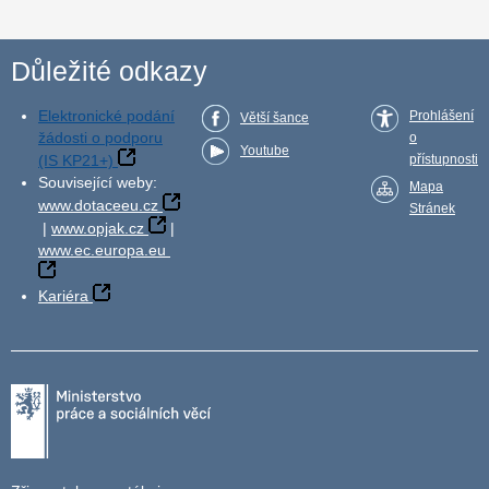
Důležité odkazy
Elektronické podání
Prohlášení
Větší šance
žádosti o podporu
o
Youtube
(IS KP21+)
přístupnosti
Související weby:
Mapa
www.dotaceeu.cz
Stránek
|
www.opjak.cz
|
www.ec.europa.eu
Kariéra