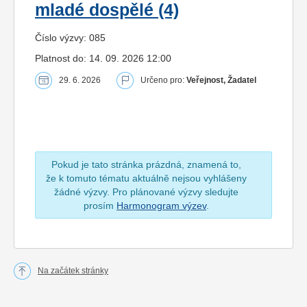
mladé dospělé (4)
Číslo výzvy: 085
Platnost do: 14. 09. 2026 12:00
29. 6. 2026
Určeno pro:
Veřejnost, Žadatel
Pokud je tato stránka prázdná, znamená to,
že k tomuto tématu aktuálně nejsou vyhlášeny
žádné výzvy. Pro plánované výzvy sledujte
prosím
Harmonogram výzev
.
Na začátek stránky