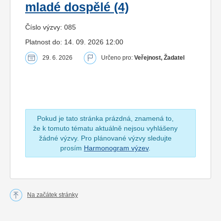
mladé dospělé (4)
Číslo výzvy: 085
Platnost do: 14. 09. 2026 12:00
29. 6. 2026
Určeno pro:
Veřejnost, Žadatel
Pokud je tato stránka prázdná, znamená to,
že k tomuto tématu aktuálně nejsou vyhlášeny
žádné výzvy. Pro plánované výzvy sledujte
prosím
Harmonogram výzev
.
Na začátek stránky