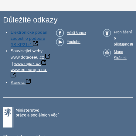
Důležité odkazy
Elektronické podání
Prohlášení
Větší šance
žádosti o podporu
o
Youtube
(IS KP21+)
přístupnosti
Související weby:
Mapa
www.dotaceeu.cz
Stránek
|
www.opjak.cz
|
www.ec.europa.eu
Kariéra