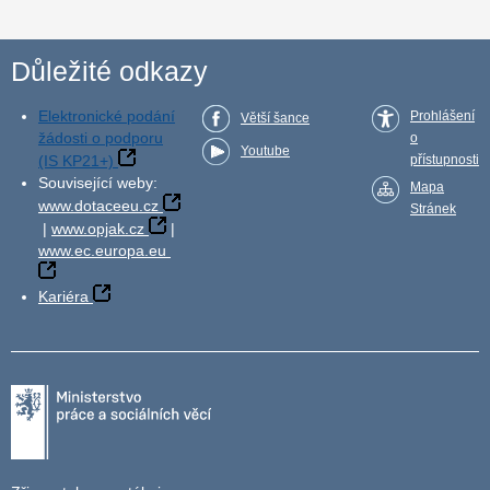
Důležité odkazy
Elektronické podání
Prohlášení
Větší šance
žádosti o podporu
o
Youtube
(IS KP21+)
přístupnosti
Související weby:
Mapa
www.dotaceeu.cz
Stránek
|
www.opjak.cz
|
www.ec.europa.eu
Kariéra