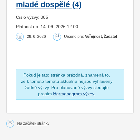
mladé dospělé (4)
Číslo výzvy: 085
Platnost do: 14. 09. 2026 12:00
29. 6. 2026
Určeno pro:
Veřejnost, Žadatel
Pokud je tato stránka prázdná, znamená to,
že k tomuto tématu aktuálně nejsou vyhlášeny
žádné výzvy. Pro plánované výzvy sledujte
prosím
Harmonogram výzev
.
Na začátek stránky