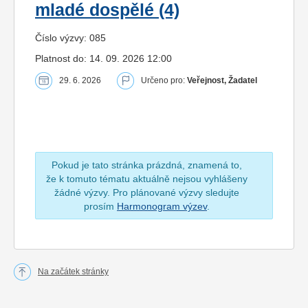
mladé dospělé (4)
Číslo výzvy: 085
Platnost do: 14. 09. 2026 12:00
29. 6. 2026
Určeno pro:
Veřejnost, Žadatel
Pokud je tato stránka prázdná, znamená to,
že k tomuto tématu aktuálně nejsou vyhlášeny
žádné výzvy. Pro plánované výzvy sledujte
prosím
Harmonogram výzev
.
Na začátek stránky