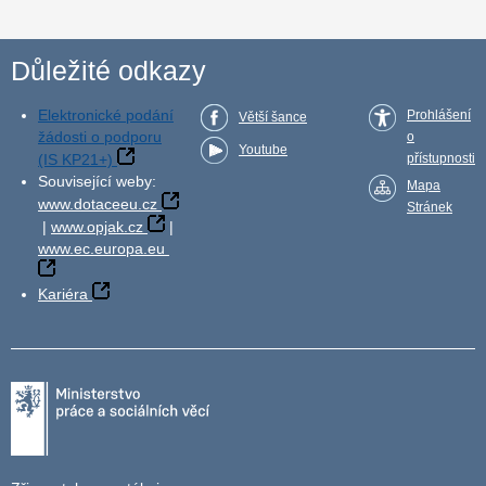
Důležité odkazy
Elektronické podání
Prohlášení
Větší šance
žádosti o podporu
o
Youtube
(IS KP21+)
přístupnosti
Související weby:
Mapa
www.dotaceeu.cz
Stránek
|
www.opjak.cz
|
www.ec.europa.eu
Kariéra