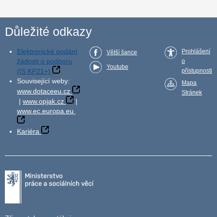
Důležité odkazy
Elektronické podání
Prohlášení
Větší šance
žádosti o podporu
o
Youtube
(IS KP21+)
přístupnosti
Související weby:
Mapa
www.dotaceeu.cz
Stránek
|
www.opjak.cz
|
www.ec.europa.eu
Kariéra