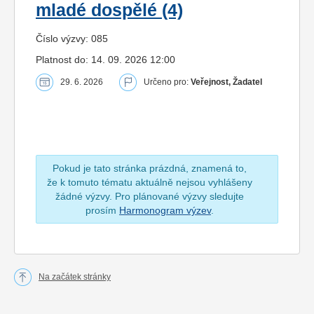
mladé dospělé (4)
Číslo výzvy: 085
Platnost do: 14. 09. 2026 12:00
29. 6. 2026
Určeno pro:
Veřejnost, Žadatel
Pokud je tato stránka prázdná, znamená to,
že k tomuto tématu aktuálně nejsou vyhlášeny
žádné výzvy. Pro plánované výzvy sledujte
prosím
Harmonogram výzev
.
Na začátek stránky