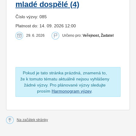
mladé dospělé (4)
Číslo výzvy: 085
Platnost do: 14. 09. 2026 12:00
29. 6. 2026
Určeno pro:
Veřejnost, Žadatel
Pokud je tato stránka prázdná, znamená to,
že k tomuto tématu aktuálně nejsou vyhlášeny
žádné výzvy. Pro plánované výzvy sledujte
prosím
Harmonogram výzev
.
Na začátek stránky