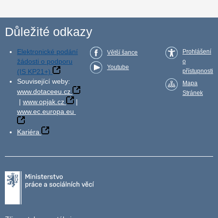
Důležité odkazy
Elektronické podání
Prohlášení
Větší šance
žádosti o podporu
o
Youtube
(IS KP21+)
přístupnosti
Související weby:
Mapa
www.dotaceeu.cz
Stránek
|
www.opjak.cz
|
www.ec.europa.eu
Kariéra