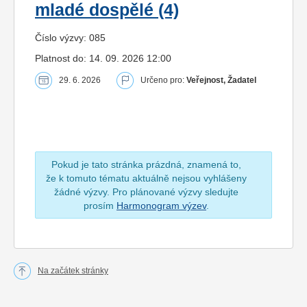
mladé dospělé (4)
Číslo výzvy: 085
Platnost do: 14. 09. 2026 12:00
29. 6. 2026
Určeno pro:
Veřejnost, Žadatel
Pokud je tato stránka prázdná, znamená to,
že k tomuto tématu aktuálně nejsou vyhlášeny
žádné výzvy. Pro plánované výzvy sledujte
prosím
Harmonogram výzev
.
Na začátek stránky