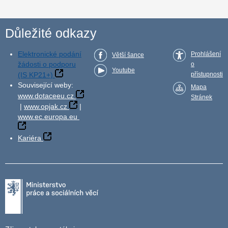
Důležité odkazy
Elektronické podání
Prohlášení
Větší šance
žádosti o podporu
o
Youtube
(IS KP21+)
přístupnosti
Související weby:
Mapa
www.dotaceeu.cz
Stránek
|
www.opjak.cz
|
www.ec.europa.eu
Kariéra