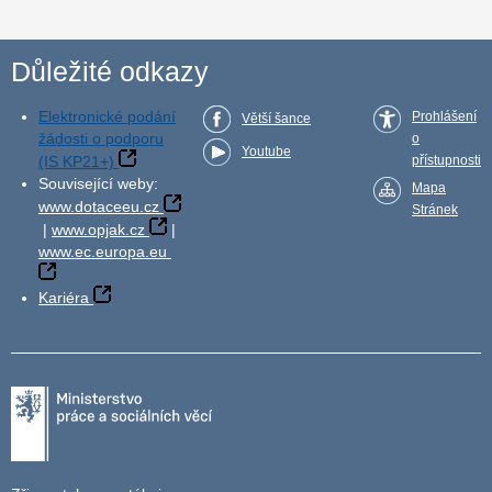
Důležité odkazy
Elektronické podání
Prohlášení
Větší šance
žádosti o podporu
o
Youtube
(IS KP21+)
přístupnosti
Související weby:
Mapa
www.dotaceeu.cz
Stránek
|
www.opjak.cz
|
www.ec.europa.eu
Kariéra