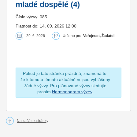
mladé dospělé (4)
Číslo výzvy: 085
Platnost do: 14. 09. 2026 12:00
29. 6. 2026
Určeno pro:
Veřejnost, Žadatel
Pokud je tato stránka prázdná, znamená to,
že k tomuto tématu aktuálně nejsou vyhlášeny
žádné výzvy. Pro plánované výzvy sledujte
prosím
Harmonogram výzev
.
Na začátek stránky