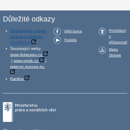
Důležité odkazy
Elektronické podání
Prohlášení
Větší šance
žádosti o podporu
o
Youtube
(IS KP21+)
přístupnosti
Související weby:
Mapa
www.dotaceeu.cz
Stránek
|
www.opjak.cz
|
www.ec.europa.eu
Kariéra