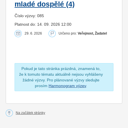
mladé dospělé (4)
Číslo výzvy: 085
Platnost do: 14. 09. 2026 12:00
29. 6. 2026
Určeno pro:
Veřejnost, Žadatel
Pokud je tato stránka prázdná, znamená to,
že k tomuto tématu aktuálně nejsou vyhlášeny
žádné výzvy. Pro plánované výzvy sledujte
prosím
Harmonogram výzev
.
Na začátek stránky