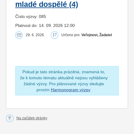
mladé dospělé (4)
Číslo výzvy: 085
Platnost do: 14. 09. 2026 12:00
29. 6. 2026
Určeno pro:
Veřejnost, Žadatel
Pokud je tato stránka prázdná, znamená to,
že k tomuto tématu aktuálně nejsou vyhlášeny
žádné výzvy. Pro plánované výzvy sledujte
prosím
Harmonogram výzev
.
Na začátek stránky