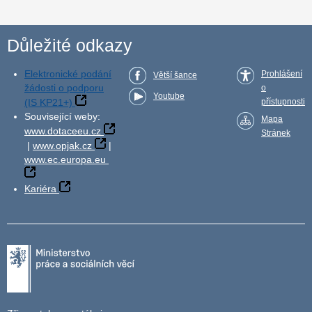
Důležité odkazy
Elektronické podání
Prohlášení
Větší šance
žádosti o podporu
o
Youtube
(IS KP21+)
přístupnosti
Související weby:
Mapa
www.dotaceeu.cz
Stránek
|
www.opjak.cz
|
www.ec.europa.eu
Kariéra