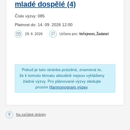
mladé dospělé (4)
Číslo výzvy: 085
Platnost do: 14. 09. 2026 12:00
29. 6. 2026
Určeno pro:
Veřejnost, Žadatel
Pokud je tato stránka prázdná, znamená to,
že k tomuto tématu aktuálně nejsou vyhlášeny
žádné výzvy. Pro plánované výzvy sledujte
prosím
Harmonogram výzev
.
Na začátek stránky