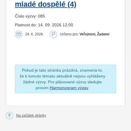
mladé dospělé (4)
Číslo výzvy: 085
Platnost do: 14. 09. 2026 12:00
29. 6. 2026
Určeno pro:
Veřejnost, Žadatel
Pokud je tato stránka prázdná, znamená to,
že k tomuto tématu aktuálně nejsou vyhlášeny
žádné výzvy. Pro plánované výzvy sledujte
prosím
Harmonogram výzev
.
Na začátek stránky