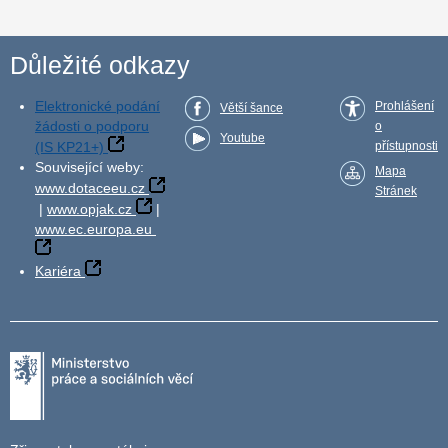
Důležité odkazy
Elektronické podání
Prohlášení
Větší šance
žádosti o podporu
o
Youtube
(IS KP21+)
přístupnosti
Související weby:
Mapa
www.dotaceeu.cz
Stránek
|
www.opjak.cz
|
www.ec.europa.eu
Kariéra