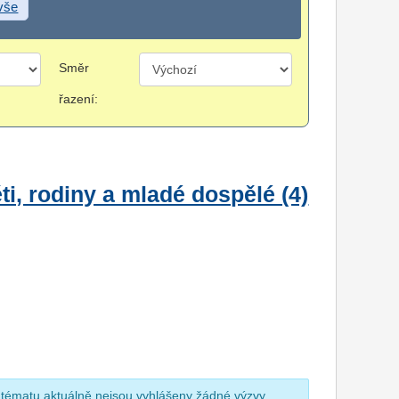
 vše
Směr
řazení:
i, rodiny a mladé dospělé (4)
 tématu aktuálně nejsou vyhlášeny žádné výzvy.