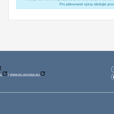
Pro plánované výzvy sledujte pr
z
|
www.ec.europa.eu