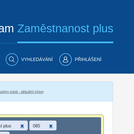
ram
Zaměstnanost plus
VYHLEDÁVÁNÍ
PŘIHLÁŠENÍ
piny osob - aktuální výzvy
t plus
085