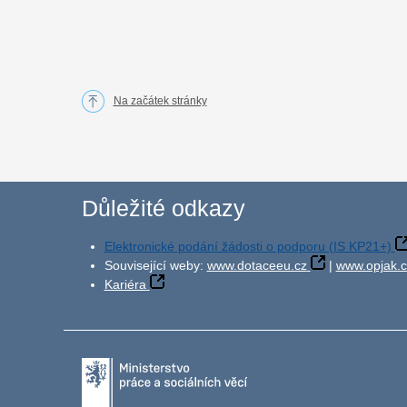
Na začátek stránky
Důležité odkazy
Elektronické podání žádosti o podporu (IS KP21+)
Související weby:
www.dotaceeu.cz
|
www.opjak.c
Kariéra