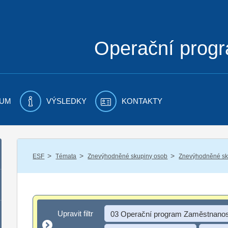
Operační prog
UM
VÝSLEDKY
KONTAKTY
/
/
/
ESF
Témata
Znevýhodněné skupiny osob
Znevýhodněné sku
Upravit filtr
Upravit filtr
03 Operační program Zaměstnanos