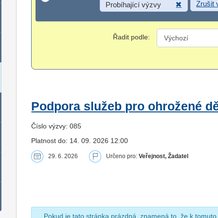
Zrušit
Probíhající výzvy
Řadit podle:
Podpora služeb pro ohrožené dět
Číslo výzvy: 085
Platnost do: 14. 09. 2026 12:00
29. 6. 2026
Určeno pro:
Veřejnost, Žadatel
Pokud je tato stránka prázdná, znamená to, že k tomuto