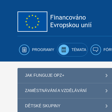
Přejít k obsahu
PROGRAMY
TÉMATA
FÓR
JAK FUNGUJE OPZ+
ZAMĚSTNÁVÁNÍ A VZDĚLÁVÁNÍ
DĚTSKÉ SKUPINY