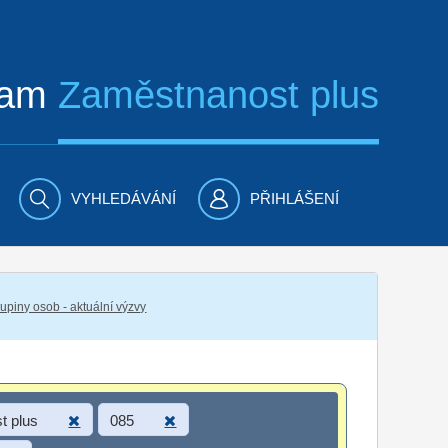
ram
Zaměstnanost plus
VYHLEDÁVÁNÍ
PŘIHLÁŠENÍ
piny osob - aktuální výzvy
t plus
085