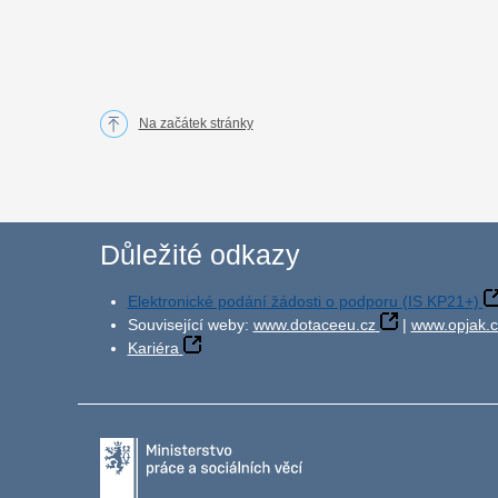
Na začátek stránky
Důležité odkazy
Elektronické podání žádosti o podporu (IS KP21+)
Související weby:
www.dotaceeu.cz
|
www.opjak.c
Kariéra