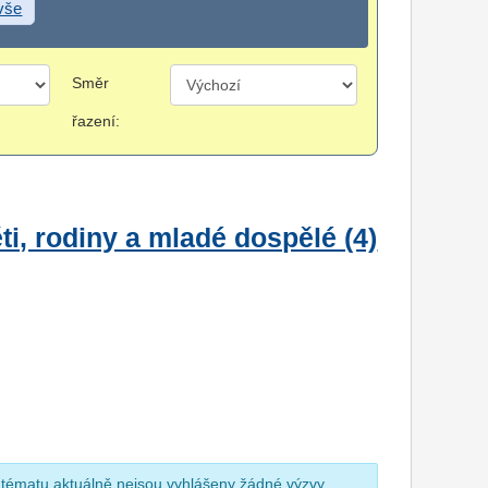
 vše
Směr
řazení:
i, rodiny a mladé dospělé (4)
 tématu aktuálně nejsou vyhlášeny žádné výzvy.