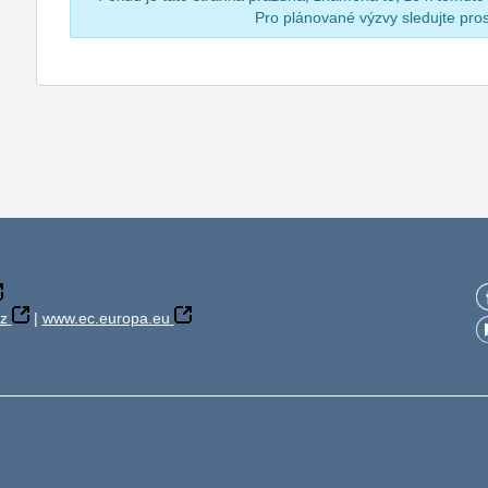
Pro plánované výzvy sledujte pr
z
|
www.ec.europa.eu