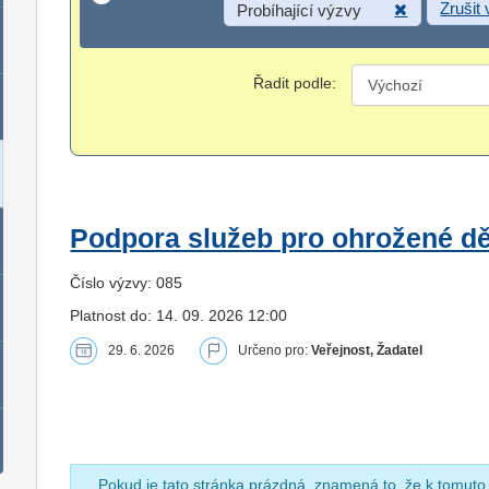
Zrušit
Probíhající výzvy
Řadit podle:
Podpora služeb pro ohrožené dět
Číslo výzvy: 085
Platnost do: 14. 09. 2026 12:00
29. 6. 2026
Určeno pro:
Veřejnost, Žadatel
Pokud je tato stránka prázdná, znamená to, že k tomuto