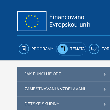
Přejít k obsahu
PROGRAMY
TÉMATA
FÓR
JAK FUNGUJE OPZ+
ZAMĚSTNÁVÁNÍ A VZDĚLÁVÁNÍ
DĚTSKÉ SKUPINY