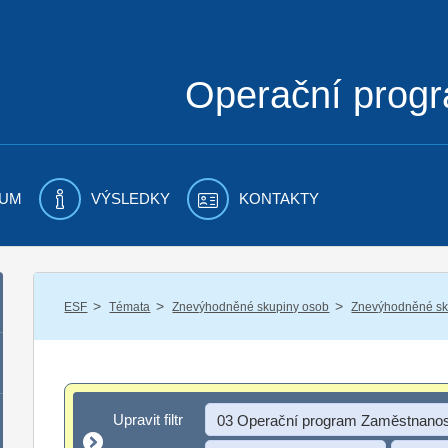
Operační prog
UM
VÝSLEDKY
KONTAKTY
/
/
/
ESF
Témata
Znevýhodněné skupiny osob
Znevýhodněné sku
Upravit filtr
Upravit filtr
03 Operační program Zaměstnanos