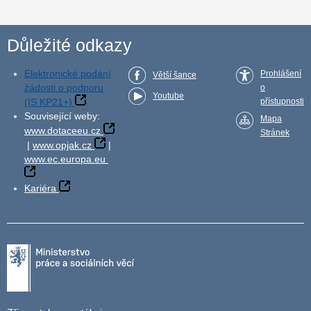
Důležité odkazy
Elektronické podání
Prohlášení
Větší šance
žádosti o podporu
o
Youtube
(IS KP21+)
přístupnosti
Související weby:
Mapa
www.dotaceeu.cz
Stránek
|
www.opjak.cz
|
www.ec.europa.eu
Kariéra