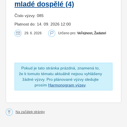
mladé dospělé (4)
Číslo výzvy: 085
Platnost do: 14. 09. 2026 12:00
29. 6. 2026
Určeno pro:
Veřejnost, Žadatel
Pokud je tato stránka prázdná, znamená to,
že k tomuto tématu aktuálně nejsou vyhlášeny
žádné výzvy. Pro plánované výzvy sledujte
prosím
Harmonogram výzev
.
Na začátek stránky