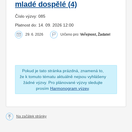
mladé dospělé (4)
Číslo výzvy: 085
Platnost do: 14. 09. 2026 12:00
29. 6. 2026
Určeno pro:
Veřejnost, Žadatel
Pokud je tato stránka prázdná, znamená to,
že k tomuto tématu aktuálně nejsou vyhlášeny
žádné výzvy. Pro plánované výzvy sledujte
prosím
Harmonogram výzev
.
Na začátek stránky