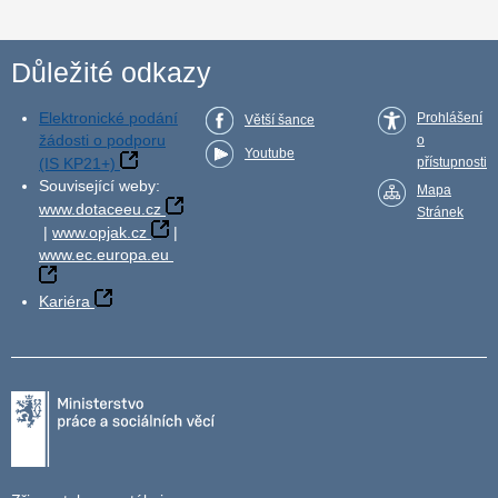
Důležité odkazy
Elektronické podání
Prohlášení
Větší šance
žádosti o podporu
o
Youtube
(IS KP21+)
přístupnosti
Související weby:
Mapa
www.dotaceeu.cz
Stránek
|
www.opjak.cz
|
www.ec.europa.eu
Kariéra