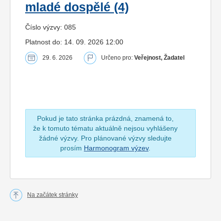
mladé dospělé (4)
Číslo výzvy: 085
Platnost do: 14. 09. 2026 12:00
29. 6. 2026
Určeno pro:
Veřejnost, Žadatel
Pokud je tato stránka prázdná, znamená to,
že k tomuto tématu aktuálně nejsou vyhlášeny
žádné výzvy. Pro plánované výzvy sledujte
prosím
Harmonogram výzev
.
Na začátek stránky