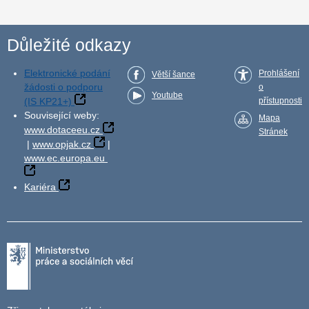
Důležité odkazy
Elektronické podání
Prohlášení
Větší šance
žádosti o podporu
o
Youtube
(IS KP21+)
přístupnosti
Související weby:
Mapa
www.dotaceeu.cz
Stránek
|
www.opjak.cz
|
www.ec.europa.eu
Kariéra