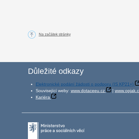
Na začátek stránky
Důležité odkazy
Elektronické podání žádosti o podporu (IS KP21+)
Související weby:
www.dotaceeu.cz
|
www.opjak.c
Kariéra