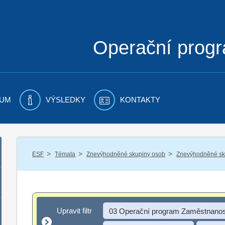
Operační prog
UM
VÝSLEDKY
KONTAKTY
/
/
/
ESF
Témata
Znevýhodněné skupiny osob
Znevýhodněné sku
Upravit filtr
Upravit filtr
03 Operační program Zaměstnanos