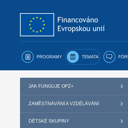
Přejít k obsahu
PROGRAMY
TÉMATA
FÓR
JAK FUNGUJE OPZ+
ZAMĚSTNÁVÁNÍ A VZDĚLÁVÁNÍ
DĚTSKÉ SKUPINY