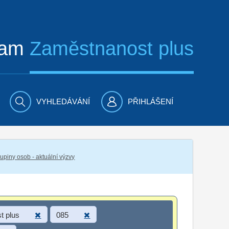
ram
Zaměstnanost plus
VYHLEDÁVÁNÍ
PŘIHLÁŠENÍ
piny osob - aktuální výzvy
t plus
085