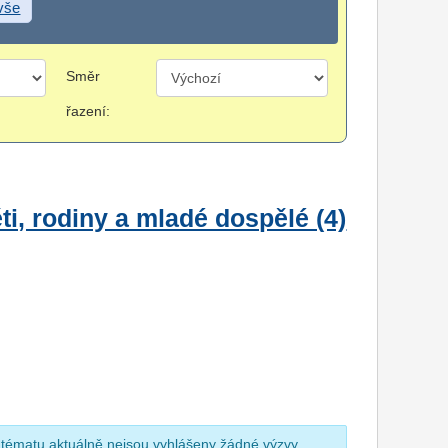
 vše
Směr
řazení:
i, rodiny a mladé dospělé (4)
 tématu aktuálně nejsou vyhlášeny žádné výzvy.