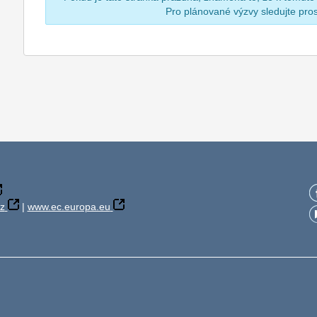
Pro plánované výzvy sledujte pr
z
|
www.ec.europa.eu