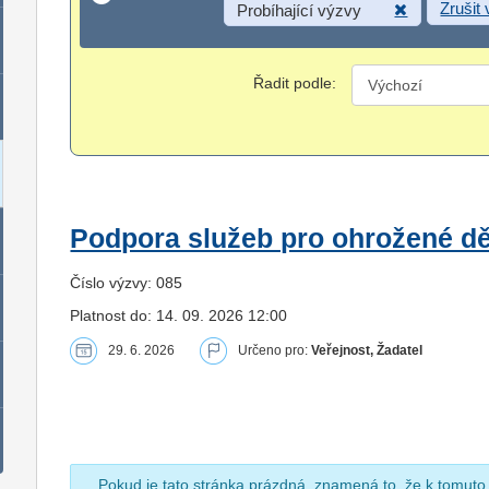
Zrušit
Probíhající výzvy
Řadit podle:
Podpora služeb pro ohrožené dět
Číslo výzvy: 085
Platnost do: 14. 09. 2026 12:00
29. 6. 2026
Určeno pro:
Veřejnost, Žadatel
Pokud je tato stránka prázdná, znamená to, že k tomuto