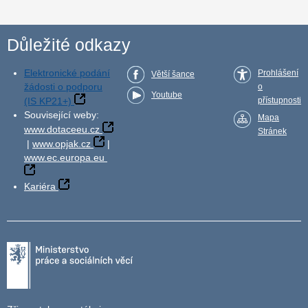
Důležité odkazy
Elektronické podání
Prohlášení
Větší šance
žádosti o podporu
o
Youtube
(IS KP21+)
přístupnosti
Související weby:
Mapa
www.dotaceeu.cz
Stránek
|
www.opjak.cz
|
www.ec.europa.eu
Kariéra