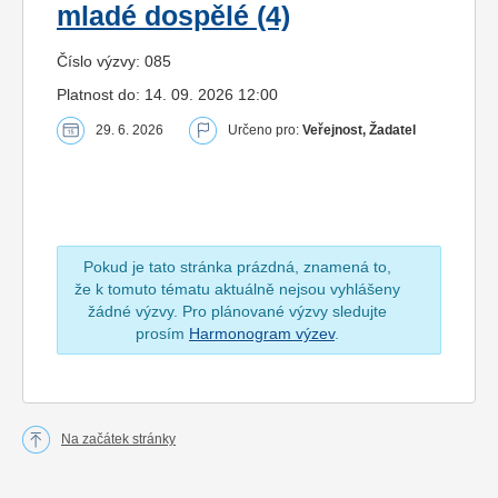
mladé dospělé (4)
Číslo výzvy: 085
Platnost do: 14. 09. 2026 12:00
29. 6. 2026
Určeno pro:
Veřejnost, Žadatel
Pokud je tato stránka prázdná, znamená to,
že k tomuto tématu aktuálně nejsou vyhlášeny
žádné výzvy. Pro plánované výzvy sledujte
prosím
Harmonogram výzev
.
Na začátek stránky