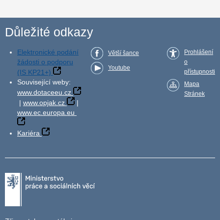
Důležité odkazy
Elektronické podání
Prohlášení
Větší šance
žádosti o podporu
o
Youtube
(IS KP21+)
přístupnosti
Související weby:
Mapa
www.dotaceeu.cz
Stránek
|
www.opjak.cz
|
www.ec.europa.eu
Kariéra