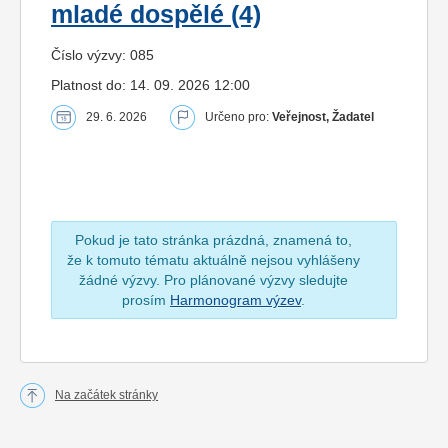
mladé dospělé (4)
Číslo výzvy: 085
Platnost do: 14. 09. 2026 12:00
29. 6. 2026
Určeno pro:
Veřejnost, Žadatel
Pokud je tato stránka prázdná, znamená to,
že k tomuto tématu aktuálně nejsou vyhlášeny
žádné výzvy. Pro plánované výzvy sledujte
prosím
Harmonogram výzev
.
Na začátek stránky