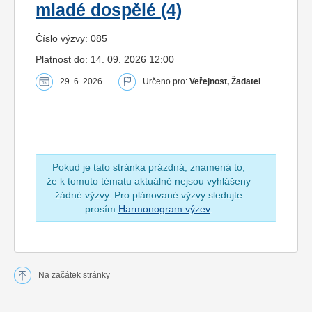
mladé dospělé (4)
Číslo výzvy: 085
Platnost do: 14. 09. 2026 12:00
29. 6. 2026
Určeno pro:
Veřejnost, Žadatel
Pokud je tato stránka prázdná, znamená to,
že k tomuto tématu aktuálně nejsou vyhlášeny
žádné výzvy. Pro plánované výzvy sledujte
prosím
Harmonogram výzev
.
Na začátek stránky