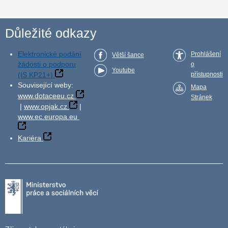
Důležité odkazy
Elektronické podání
Prohlášení
Větší šance
žádosti o podporu
o
Youtube
(IS KP21+)
přístupnosti
Související weby:
Mapa
www.dotaceeu.cz
Stránek
|
www.opjak.cz
|
www.ec.europa.eu
Kariéra