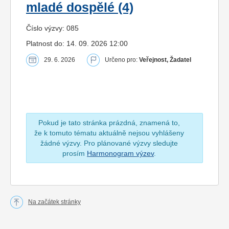
mladé dospělé (4)
Číslo výzvy: 085
Platnost do: 14. 09. 2026 12:00
29. 6. 2026
Určeno pro:
Veřejnost, Žadatel
Pokud je tato stránka prázdná, znamená to,
že k tomuto tématu aktuálně nejsou vyhlášeny
žádné výzvy. Pro plánované výzvy sledujte
prosím
Harmonogram výzev
.
Na začátek stránky