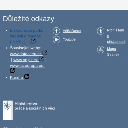
Důležité odkazy
Elektronické podání
Prohlášení
Větší šance
žádosti o podporu
o
Youtube
(IS KP21+)
přístupnosti
Související weby:
Mapa
www.dotaceeu.cz
Stránek
|
www.opjak.cz
|
www.ec.europa.eu
Kariéra