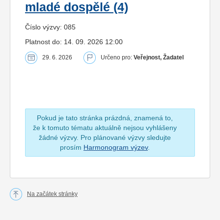
mladé dospělé (4)
Číslo výzvy: 085
Platnost do: 14. 09. 2026 12:00
29. 6. 2026
Určeno pro:
Veřejnost, Žadatel
Pokud je tato stránka prázdná, znamená to,
že k tomuto tématu aktuálně nejsou vyhlášeny
žádné výzvy. Pro plánované výzvy sledujte
prosím
Harmonogram výzev
.
Na začátek stránky