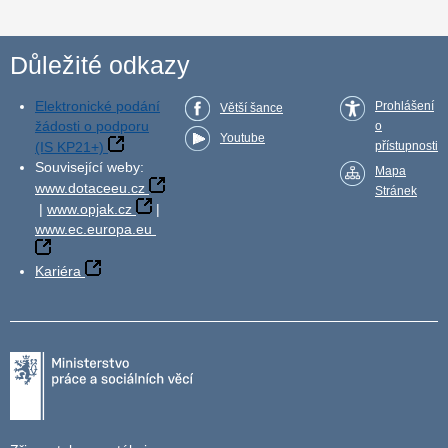
Důležité odkazy
Elektronické podání
Prohlášení
Větší šance
žádosti o podporu
o
Youtube
(IS KP21+)
přístupnosti
Související weby:
Mapa
www.dotaceeu.cz
Stránek
|
www.opjak.cz
|
www.ec.europa.eu
Kariéra