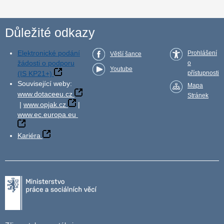
Důležité odkazy
Elektronické podání
Prohlášení
Větší šance
žádosti o podporu
o
Youtube
(IS KP21+)
přístupnosti
Související weby:
Mapa
www.dotaceeu.cz
Stránek
|
www.opjak.cz
|
www.ec.europa.eu
Kariéra