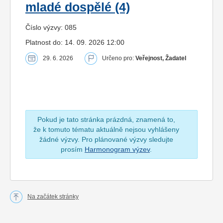
mladé dospělé (4)
Číslo výzvy: 085
Platnost do: 14. 09. 2026 12:00
29. 6. 2026
Určeno pro:
Veřejnost, Žadatel
Pokud je tato stránka prázdná, znamená to,
že k tomuto tématu aktuálně nejsou vyhlášeny
žádné výzvy. Pro plánované výzvy sledujte
prosím
Harmonogram výzev
.
Na začátek stránky