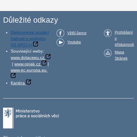
Důležité odkazy
Elektronické podání
Prohlášení
Větší šance
žádosti o podporu
o
Youtube
(IS KP21+)
přístupnosti
Související weby:
Mapa
www.dotaceeu.cz
Stránek
|
www.opjak.cz
|
www.ec.europa.eu
Kariéra