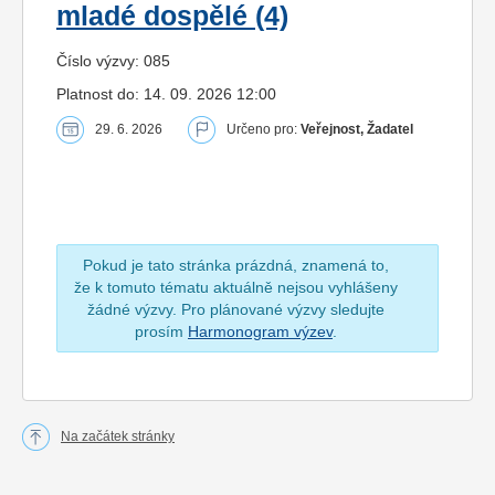
mladé dospělé (4)
Číslo výzvy: 085
Platnost do: 14. 09. 2026 12:00
29. 6. 2026
Určeno pro:
Veřejnost, Žadatel
Pokud je tato stránka prázdná, znamená to,
že k tomuto tématu aktuálně nejsou vyhlášeny
žádné výzvy. Pro plánované výzvy sledujte
prosím
Harmonogram výzev
.
Na začátek stránky