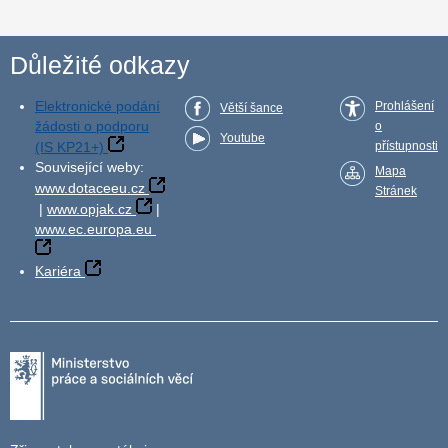
Důležité odkazy
Elektronické podání
Prohlášení
Větší šance
žádosti o podporu
o
Youtube
(IS KP21+)
přístupnosti
Související weby:
Mapa
www.dotaceeu.cz
Stránek
|
www.opjak.cz
|
www.ec.europa.eu
Kariéra