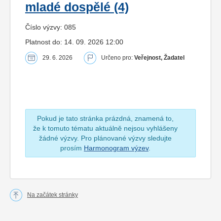
mladé dospělé (4)
Číslo výzvy: 085
Platnost do: 14. 09. 2026 12:00
29. 6. 2026
Určeno pro:
Veřejnost, Žadatel
Pokud je tato stránka prázdná, znamená to,
že k tomuto tématu aktuálně nejsou vyhlášeny
žádné výzvy. Pro plánované výzvy sledujte
prosím
Harmonogram výzev
.
Na začátek stránky