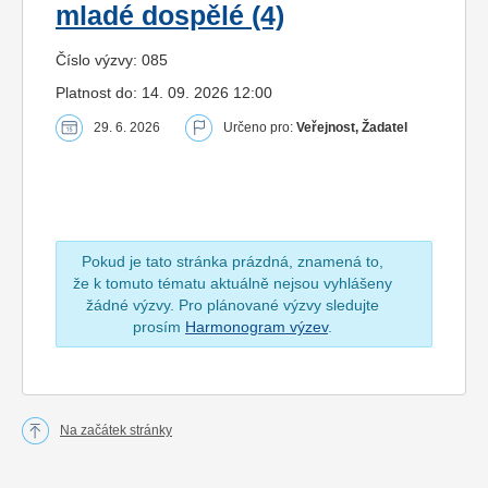
mladé dospělé (4)
Číslo výzvy: 085
Platnost do: 14. 09. 2026 12:00
29. 6. 2026
Určeno pro:
Veřejnost, Žadatel
Pokud je tato stránka prázdná, znamená to,
že k tomuto tématu aktuálně nejsou vyhlášeny
žádné výzvy. Pro plánované výzvy sledujte
prosím
Harmonogram výzev
.
Na začátek stránky