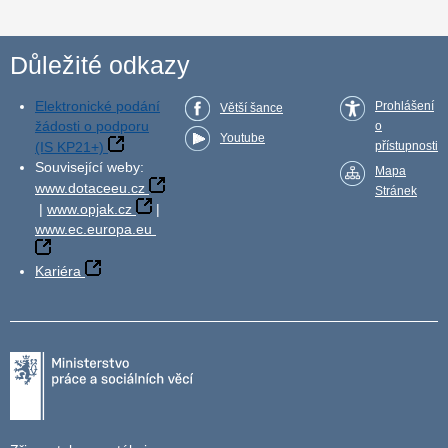
Důležité odkazy
Elektronické podání
Prohlášení
Větší šance
žádosti o podporu
o
Youtube
(IS KP21+)
přístupnosti
Související weby:
Mapa
www.dotaceeu.cz
Stránek
|
www.opjak.cz
|
www.ec.europa.eu
Kariéra