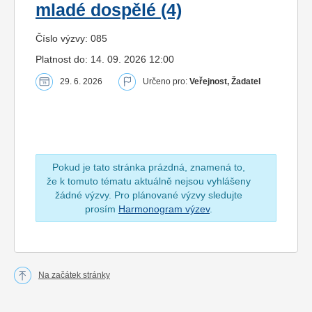
mladé dospělé (4)
Číslo výzvy: 085
Platnost do: 14. 09. 2026 12:00
29. 6. 2026
Určeno pro:
Veřejnost, Žadatel
Pokud je tato stránka prázdná, znamená to,
že k tomuto tématu aktuálně nejsou vyhlášeny
žádné výzvy. Pro plánované výzvy sledujte
prosím
Harmonogram výzev
.
Na začátek stránky