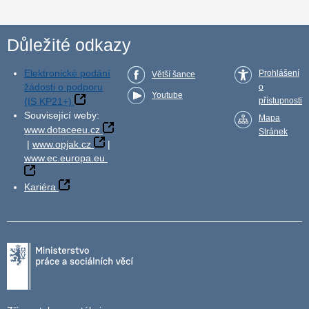
Důležité odkazy
Elektronické podání
Prohlášení
Větší šance
žádosti o podporu
o
Youtube
(IS KP21+)
přístupnosti
Související weby:
Mapa
www.dotaceeu.cz
Stránek
|
www.opjak.cz
|
www.ec.europa.eu
Kariéra