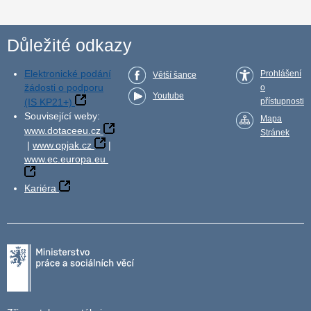
Důležité odkazy
Elektronické podání
Prohlášení
Větší šance
žádosti o podporu
o
Youtube
(IS KP21+)
přístupnosti
Související weby:
Mapa
www.dotaceeu.cz
Stránek
|
www.opjak.cz
|
www.ec.europa.eu
Kariéra