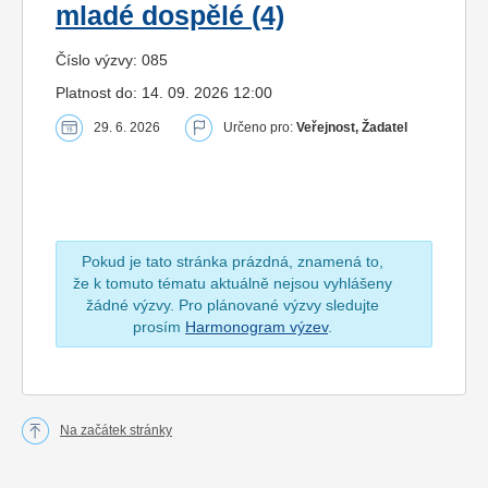
mladé dospělé (4)
Číslo výzvy: 085
Platnost do: 14. 09. 2026 12:00
29. 6. 2026
Určeno pro:
Veřejnost, Žadatel
Pokud je tato stránka prázdná, znamená to,
že k tomuto tématu aktuálně nejsou vyhlášeny
žádné výzvy. Pro plánované výzvy sledujte
prosím
Harmonogram výzev
.
Na začátek stránky