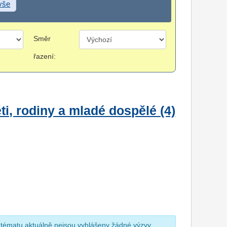
 vše
Směr
řazení:
i, rodiny a mladé dospělé (4)
 tématu aktuálně nejsou vyhlášeny žádné výzvy.