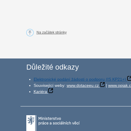
Na začátek stránky
Důležité odkazy
Elektronické podání žádosti o podporu (IS KP21+)
Související weby:
www.dotaceeu.cz
|
www.opjak.c
Kariéra