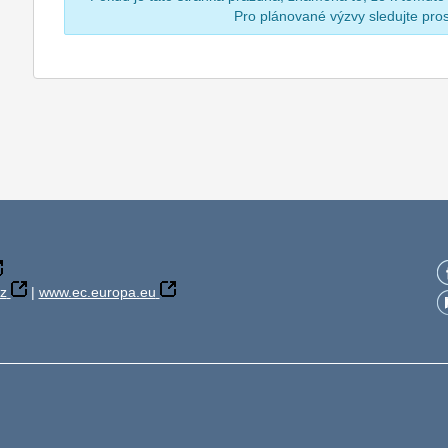
Pro plánované výzvy sledujte pr
z
|
www.ec.europa.eu