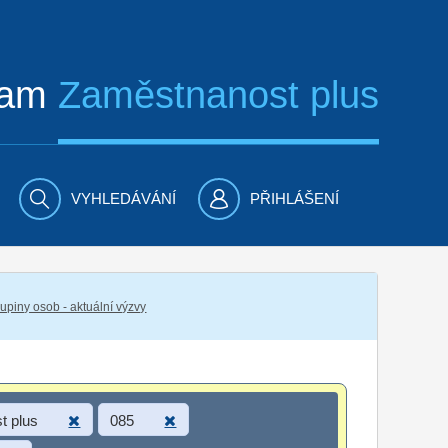
ram
Zaměstnanost plus
VYHLEDÁVÁNÍ
PŘIHLÁŠENÍ
piny osob - aktuální výzvy
t plus
085