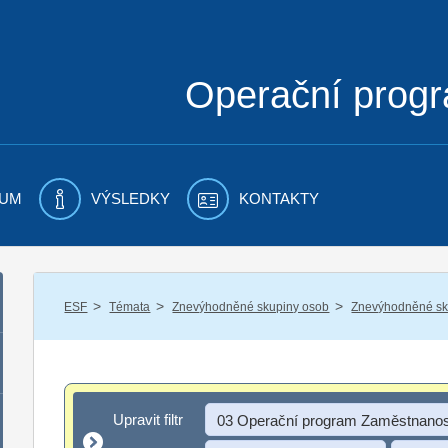
Operační prog
UM
VÝSLEDKY
KONTAKTY
/
/
/
ESF
Témata
Znevýhodněné skupiny osob
Znevýhodněné sku
Upravit filtr
Upravit filtr
03 Operační program Zaměstnanos