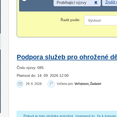
Zrušit
Probíhající výzvy
Řadit podle:
Podpora služeb pro ohrožené dět
Číslo výzvy: 085
Platnost do: 14. 09. 2026 12:00
29. 6. 2026
Určeno pro:
Veřejnost, Žadatel
Pokud je tato stránka prázdná, znamená to, že k tomuto