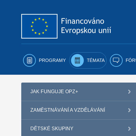
Přejít k obsahu
PROGRAMY
TÉMATA
FÓR
JAK FUNGUJE OPZ+
ZAMĚSTNÁVÁNÍ A VZDĚLÁVÁNÍ
DĚTSKÉ SKUPINY