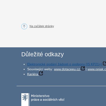
Na začátek stránky
Důležité odkazy
Elektronické podání žádosti o podporu (IS KP21+)
Související weby:
www.dotaceeu.cz
|
www.opjak.c
Kariéra