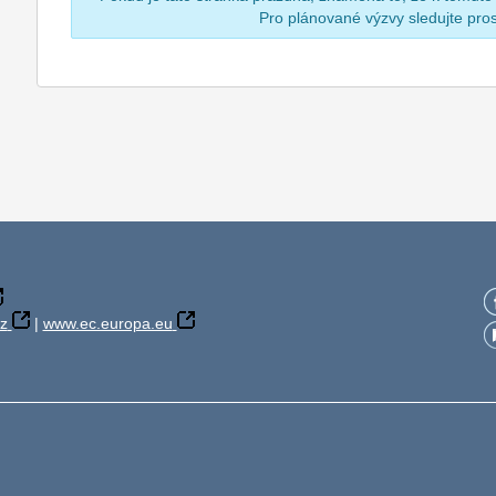
Pro plánované výzvy sledujte pr
z
|
www.ec.europa.eu