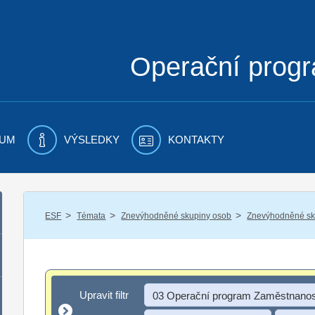
Operační prog
UM
VÝSLEDKY
KONTAKTY
/
/
/
ESF
Témata
Znevýhodněné skupiny osob
Znevýhodněné sku
Upravit filtr
Upravit filtr
03 Operační program Zaměstnanos