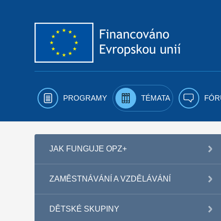
Přejít k obsahu
PROGRAMY
TÉMATA
FÓR
JAK FUNGUJE OPZ+
ZAMĚSTNÁVÁNÍ A VZDĚLÁVÁNÍ
DĚTSKÉ SKUPINY