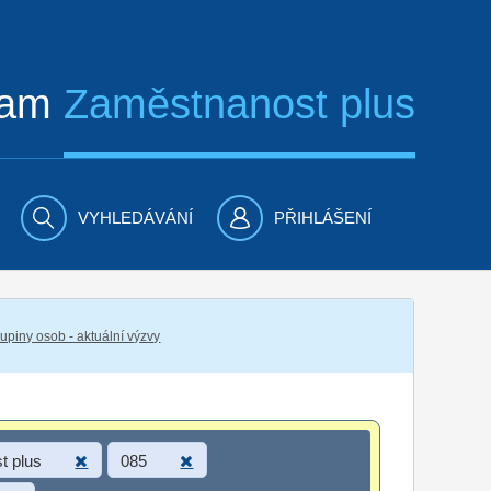
ram
Zaměstnanost plus
VYHLEDÁVÁNÍ
PŘIHLÁŠENÍ
piny osob - aktuální výzvy
t plus
085