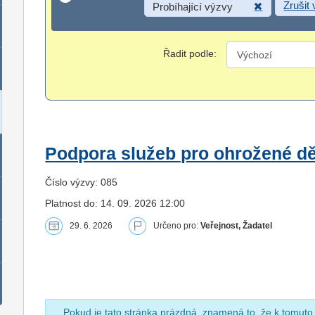
Zrušit
Probíhající výzvy
Řadit podle:
Podpora služeb pro ohrožené dět
Číslo výzvy: 085
Platnost do: 14. 09. 2026 12:00
29. 6. 2026
Určeno pro:
Veřejnost, Žadatel
Pokud je tato stránka prázdná, znamená to, že k tomuto