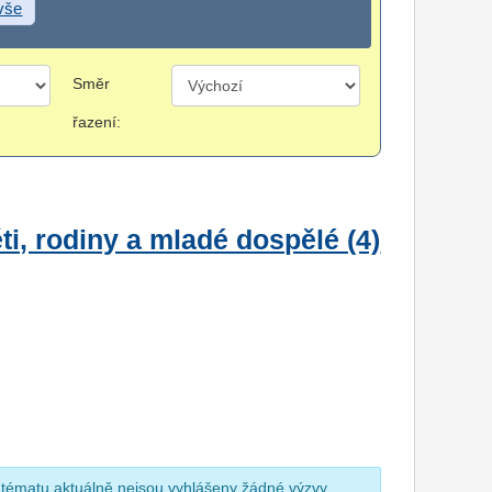
 vše
Směr
řazení:
i, rodiny a mladé dospělé (4)
 tématu aktuálně nejsou vyhlášeny žádné výzvy.