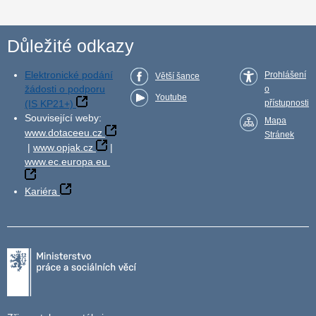
Důležité odkazy
Elektronické podání
Prohlášení
Větší šance
žádosti o podporu
o
Youtube
(IS KP21+)
přístupnosti
Související weby:
Mapa
www.dotaceeu.cz
Stránek
|
www.opjak.cz
|
www.ec.europa.eu
Kariéra