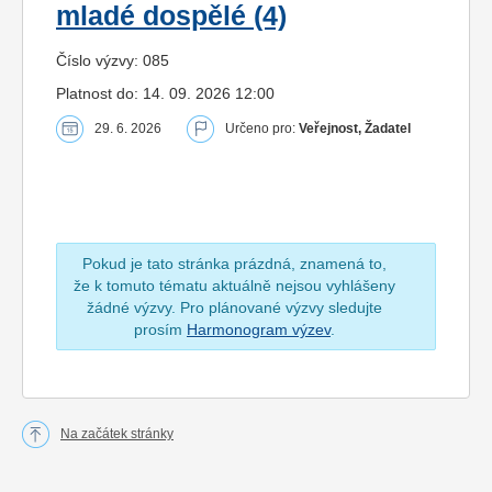
mladé dospělé (4)
Číslo výzvy: 085
Platnost do: 14. 09. 2026 12:00
29. 6. 2026
Určeno pro:
Veřejnost, Žadatel
Pokud je tato stránka prázdná, znamená to,
že k tomuto tématu aktuálně nejsou vyhlášeny
žádné výzvy. Pro plánované výzvy sledujte
prosím
Harmonogram výzev
.
Na začátek stránky