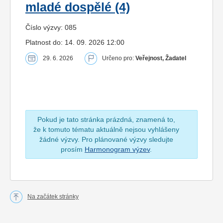
mladé dospělé (4)
Číslo výzvy: 085
Platnost do: 14. 09. 2026 12:00
29. 6. 2026
Určeno pro:
Veřejnost, Žadatel
Pokud je tato stránka prázdná, znamená to,
že k tomuto tématu aktuálně nejsou vyhlášeny
žádné výzvy. Pro plánované výzvy sledujte
prosím
Harmonogram výzev
.
Na začátek stránky