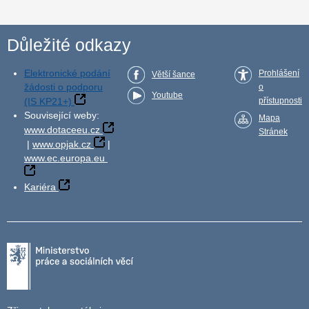
Důležité odkazy
Elektronické podání
Prohlášení
Větší šance
žádosti o podporu
o
Youtube
(IS KP21+)
přístupnosti
Související weby:
Mapa
www.dotaceeu.cz
Stránek
|
www.opjak.cz
|
www.ec.europa.eu
Kariéra