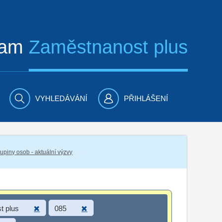
ram
Zaměstnanost plus
VYHLEDÁVÁNÍ
PŘIHLÁŠENÍ
piny osob - aktuální výzvy
t plus
085