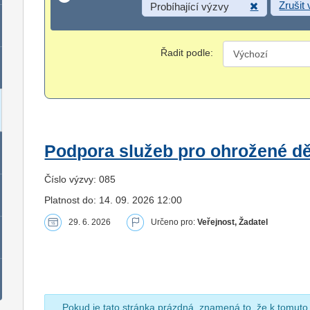
Zrušit
Probíhající výzvy
Řadit podle:
Podpora služeb pro ohrožené dět
Číslo výzvy: 085
Platnost do: 14. 09. 2026 12:00
29. 6. 2026
Určeno pro:
Veřejnost, Žadatel
Pokud je tato stránka prázdná, znamená to, že k tomuto