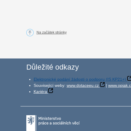
Na začátek stránky
Důležité odkazy
Elektronické podání žádosti o podporu (IS KP21+)
Související weby:
www.dotaceeu.cz
|
www.opjak.c
Kariéra