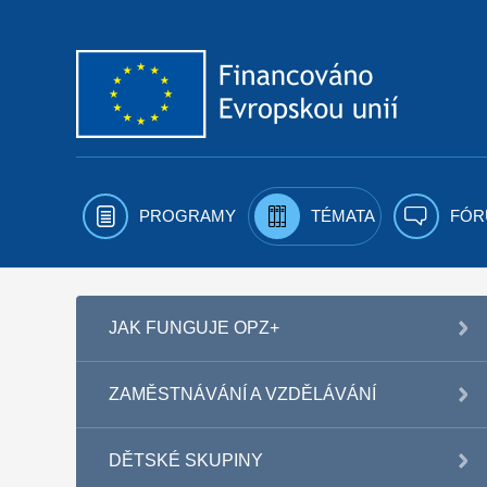
Přejít k obsahu
PROGRAMY
TÉMATA
FÓR
JAK FUNGUJE OPZ+
ZAMĚSTNÁVÁNÍ A VZDĚLÁVÁNÍ
DĚTSKÉ SKUPINY