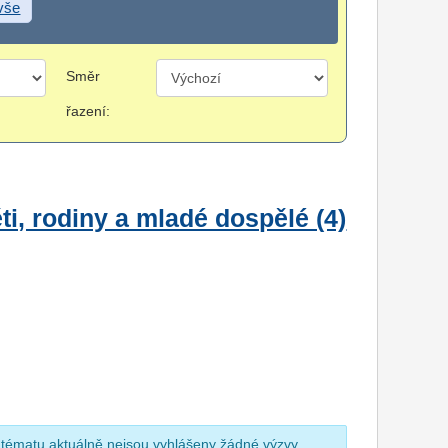
 vše
Směr
řazení:
i, rodiny a mladé dospělé (4)
 tématu aktuálně nejsou vyhlášeny žádné výzvy.