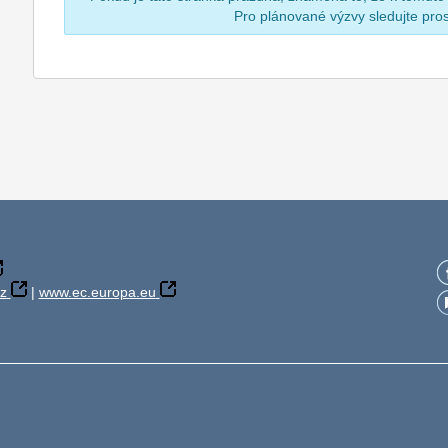
Pro plánované výzvy sledujte pr
z
|
www.ec.europa.eu