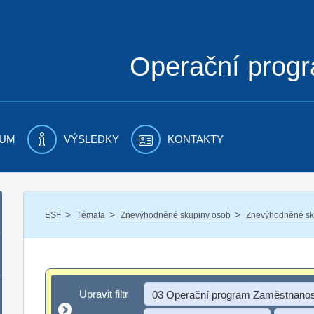
Operační prog
UM
VÝSLEDKY
KONTAKTY
/
/
/
ESF
Témata
Znevýhodněné skupiny osob
Znevýhodněné sku
Upravit filtr
Upravit filtr
03 Operační program Zaměstnanos