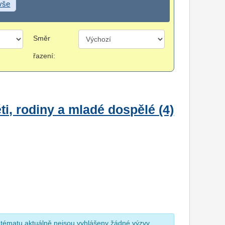
 vše
Směr
řazení:
i, rodiny a mladé dospělé (4)
 tématu aktuálně nejsou vyhlášeny žádné výzvy.