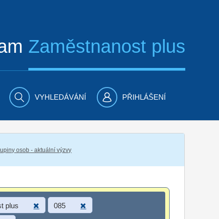
ram
Zaměstnanost plus
VYHLEDÁVÁNÍ
PŘIHLÁŠENÍ
piny osob - aktuální výzvy
t plus
085