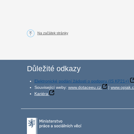
Na začátek stránky
Důležité odkazy
Elektronické podání žádosti o podporu (IS KP21+)
Související weby:
www.dotaceeu.cz
|
www.opjak.c
Kariéra