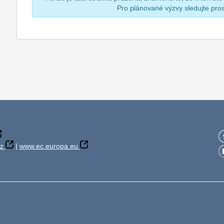
Pro plánované výzvy sledujte pr
z
|
www.ec.europa.eu