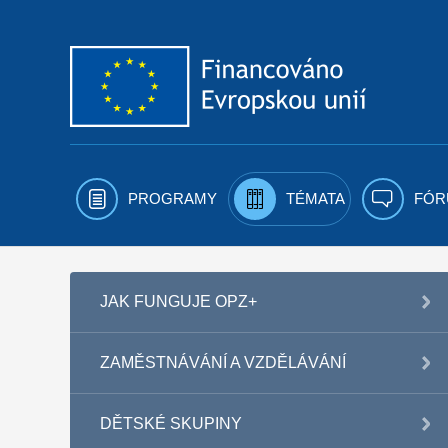
Přejít k obsahu
PROGRAMY
TÉMATA
FÓR
JAK FUNGUJE OPZ+
ZAMĚSTNÁVÁNÍ A VZDĚLÁVÁNÍ
DĚTSKÉ SKUPINY