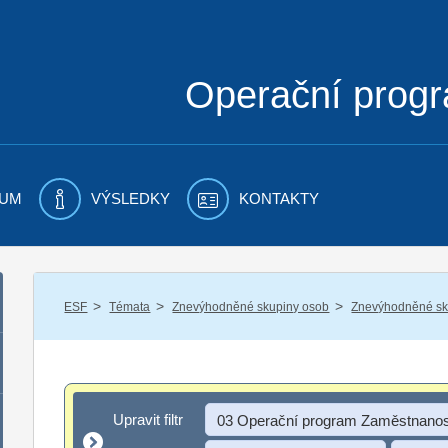
Operační prog
UM
VÝSLEDKY
KONTAKTY
/
/
/
ESF
Témata
Znevýhodněné skupiny osob
Znevýhodněné sku
Upravit filtr
Upravit filtr
03 Operační program Zaměstnanos