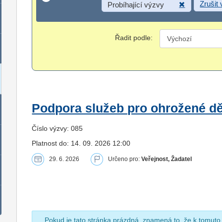
Zrušit
Probíhající výzvy
Řadit podle:
Podpora služeb pro ohrožené dět
Číslo výzvy: 085
Platnost do: 14. 09. 2026 12:00
29. 6. 2026
Určeno pro:
Veřejnost, Žadatel
Pokud je tato stránka prázdná, znamená to, že k tomuto