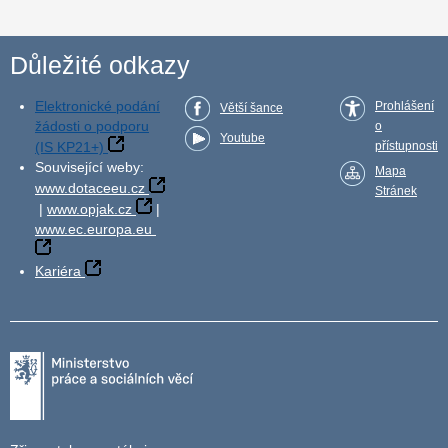
Důležité odkazy
Elektronické podání
Prohlášení
Větší šance
žádosti o podporu
o
Youtube
(IS KP21+)
přístupnosti
Související weby:
Mapa
www.dotaceeu.cz
Stránek
|
www.opjak.cz
|
www.ec.europa.eu
Kariéra