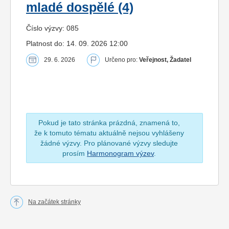
mladé dospělé (4)
Číslo výzvy: 085
Platnost do: 14. 09. 2026 12:00
29. 6. 2026
Určeno pro:
Veřejnost, Žadatel
Pokud je tato stránka prázdná, znamená to,
že k tomuto tématu aktuálně nejsou vyhlášeny
žádné výzvy. Pro plánované výzvy sledujte
prosím
Harmonogram výzev
.
Na začátek stránky