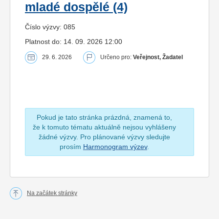
mladé dospělé (4)
Číslo výzvy: 085
Platnost do: 14. 09. 2026 12:00
29. 6. 2026
Určeno pro:
Veřejnost, Žadatel
Pokud je tato stránka prázdná, znamená to,
že k tomuto tématu aktuálně nejsou vyhlášeny
žádné výzvy. Pro plánované výzvy sledujte
prosím
Harmonogram výzev
.
Na začátek stránky