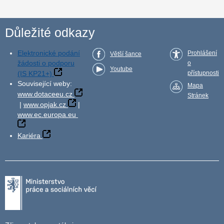
Důležité odkazy
Elektronické podání
Prohlášení
Větší šance
žádosti o podporu
o
Youtube
(IS KP21+)
přístupnosti
Související weby:
Mapa
www.dotaceeu.cz
Stránek
|
www.opjak.cz
|
www.ec.europa.eu
Kariéra