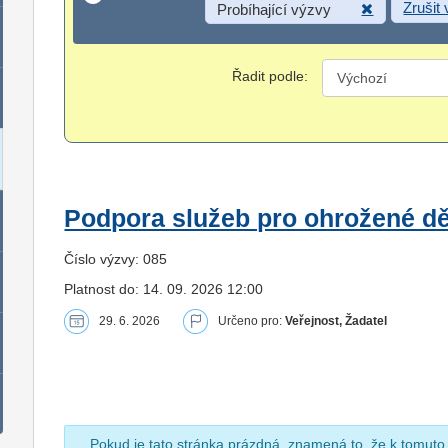
Zrušit
Probíhající výzvy
Řadit podle:
Podpora služeb pro ohrožené dět
Číslo výzvy: 085
Platnost do: 14. 09. 2026 12:00
29. 6. 2026
Určeno pro:
Veřejnost, Žadatel
Pokud je tato stránka prázdná, znamená to, že k tomuto