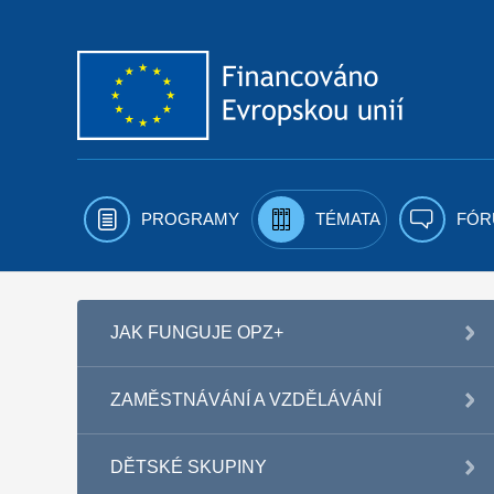
Přejít k obsahu
PROGRAMY
TÉMATA
FÓR
JAK FUNGUJE OPZ+
ZAMĚSTNÁVÁNÍ A VZDĚLÁVÁNÍ
DĚTSKÉ SKUPINY