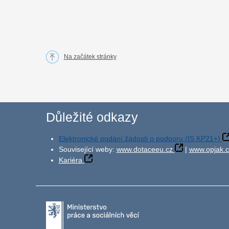
Na začátek stránky
Důležité odkazy
Elektronické podání žádosti o podporu (IS KP21+)
Související weby:
www.dotaceeu.cz
|
www.opjak.c
Kariéra