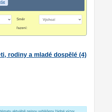
 vše
Směr
řazení:
i, rodiny a mladé dospělé (4)
 tématu aktuálně nejsou vyhlášeny žádné výzvy.