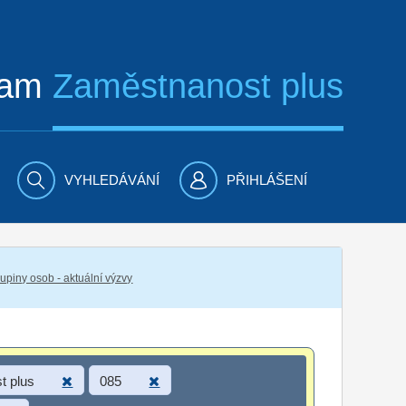
ram
Zaměstnanost plus
VYHLEDÁVÁNÍ
PŘIHLÁŠENÍ
piny osob - aktuální výzvy
t plus
085