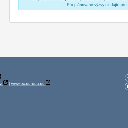
Pro plánované výzvy sledujte pr
z
|
www.ec.europa.eu