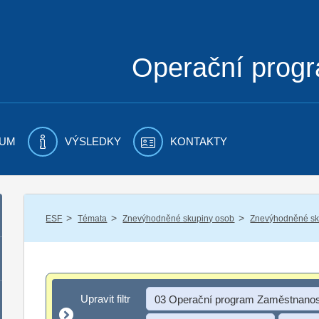
Operační prog
UM
VÝSLEDKY
KONTAKTY
/
/
/
ESF
Témata
Znevýhodněné skupiny osob
Znevýhodněné sku
Upravit filtr
Upravit filtr
03 Operační program Zaměstnanos